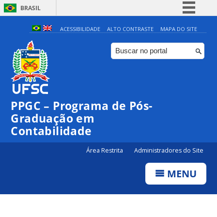
BRASIL
Simplifique!
ACESSIBILIDADE
ALTO CONTRASTE
MAPA DO SITE
Comunica BR
Participe
Acesso à informação
Legislação
PPGC – Programa de Pós-
Canais
Graduação em
Contabilidade
Área Restrita
Administradores do Site
MENU