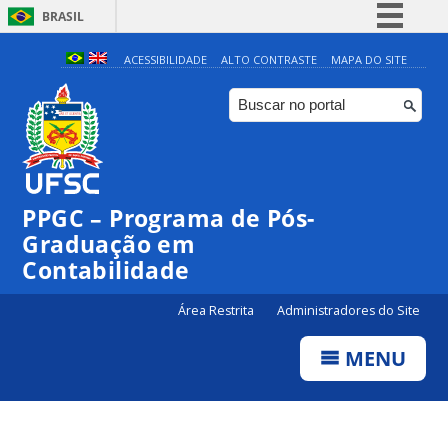
BRASIL
Simplifique!
ACESSIBILIDADE
ALTO CONTRASTE
MAPA DO SITE
Comunica BR
Participe
Acesso à informação
Legislação
PPGC – Programa de Pós-
Canais
Graduação em
Contabilidade
Área Restrita
Administradores do Site
MENU