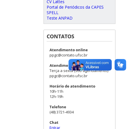
CV Lattes
Portal de Periódicos da CAPES
SPELL
Teste ANPAD
CONTATOS
Atendimento online
ppgc@contato.ufsc.br
Atendimento presencial
Terça a sexta (sob agendamento)
ppgc@contato.ufsc.br
Horário de atendimento
10h-11h
12h-19h
Telefone
(48) 3721-4934
Chat
Entrar