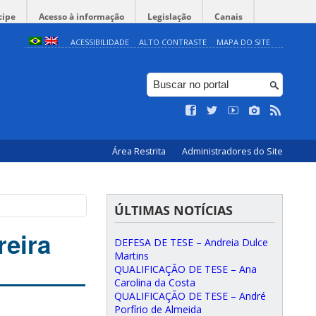
cipe
Acesso à informação
Legislação
Canais
ACESSIBILIDADE
ALTO CONTRASTE
MAPA DO SITE
Área Restrita
Administradores do Site
ÚLTIMAS NOTÍCIAS
reira
DEFESA DE TESE – Andreia Dulce
Martins
QUALIFICAÇÃO DE TESE – Ana
Carolina da Costa
QUALIFICAÇÃO DE TESE – André
Porfírio de Almeida