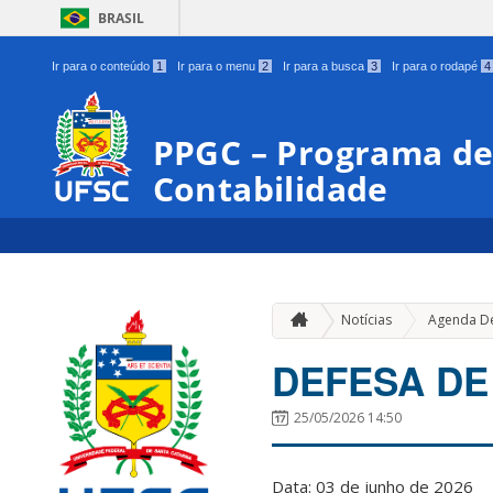
BRASIL
Ir para o conteúdo
1
Ir para o menu
2
Ir para a busca
3
Ir para o rodapé
4
PPGC – Programa d
Contabilidade
Notícias
Agenda D
DEFESA DE T
25/05/2026 14:50
Data: 03 de junho de 2026