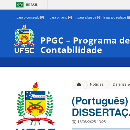
BRASIL
Ir para o conteúdo
1
Ir para o menu
2
Ir para a busca
3
Ir para o rodapé
4
PPGC – Programa d
Contabilidade
Notícias
Defense S
(Português
DISSERTAÇÃ
16/08/2025 13:25