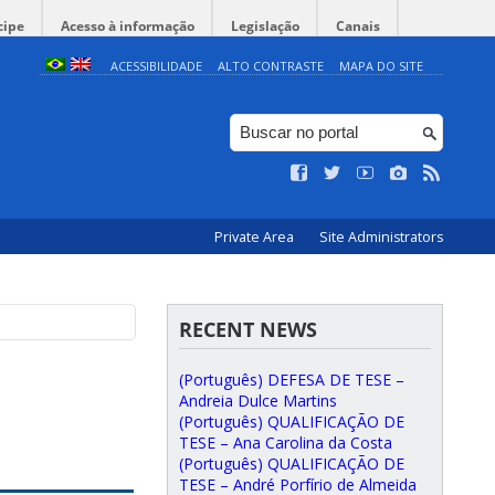
cipe
Acesso à informação
Legislação
Canais
ACESSIBILIDADE
ALTO CONTRASTE
MAPA DO SITE
Private Area
Site Administrators
RECENT NEWS
(Português) DEFESA DE TESE –
Andreia Dulce Martins
(Português) QUALIFICAÇÃO DE
TESE – Ana Carolina da Costa
(Português) QUALIFICAÇÃO DE
TESE – André Porfírio de Almeida