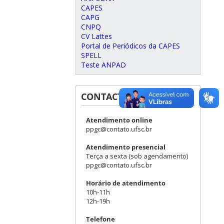
CAPES
CAPG
CNPQ
CV Lattes
Portal de Periódicos da CAPES
SPELL
Teste ANPAD
CONTACT
Atendimento online
ppgc@contato.ufsc.br
Atendimento presencial
Terça a sexta (sob agendamento)
ppgc@contato.ufsc.br
Horário de atendimento
10h-11h
12h-19h
Telefone