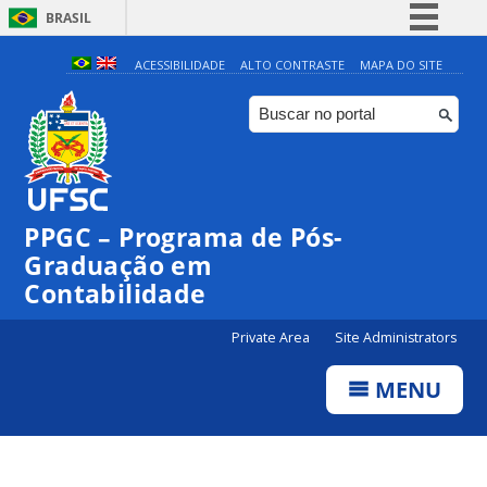
BRASIL
Simplifique!
ACESSIBILIDADE
ALTO CONTRASTE
MAPA DO SITE
Comunica BR
Participe
Acesso à informação
Legislação
PPGC – Programa de Pós-
Canais
Graduação em
Contabilidade
Private Area
Site Administrators
MENU