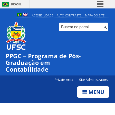
BRASIL
Simplifique!
ACESSIBILIDADE
ALTO CONTRASTE
MAPA DO SITE
Comunica BR
Participe
Acesso à informação
Legislação
PPGC – Programa de Pós-
Canais
Graduação em
Contabilidade
Private Area
Site Administrators
MENU