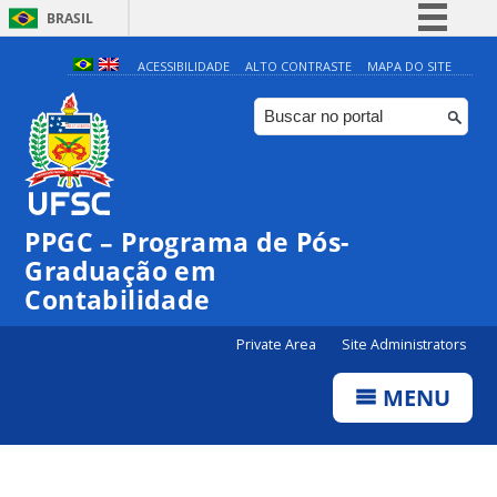
BRASIL
Simplifique!
ACESSIBILIDADE
ALTO CONTRASTE
MAPA DO SITE
Comunica BR
Participe
Acesso à informação
Legislação
PPGC – Programa de Pós-
Canais
Graduação em
Contabilidade
Private Area
Site Administrators
MENU