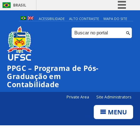
BRASIL
Simplifique!
ACESSIBILIDADE
ALTO CONTRASTE
MAPA DO SITE
Comunica BR
Participe
Acesso à informação
Legislação
PPGC – Programa de Pós-
Canais
Graduação em
Contabilidade
Private Area
Site Administrators
MENU