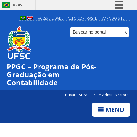
BRASIL
Simplifique!
ACESSIBILIDADE
ALTO CONTRASTE
MAPA DO SITE
Comunica BR
Participe
Acesso à informação
Legislação
PPGC – Programa de Pós-
Canais
Graduação em
Contabilidade
Private Area
Site Administrators
MENU