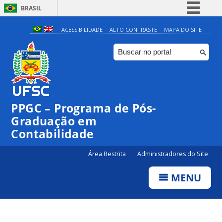
BRASIL
Simplifique!
ACESSIBILIDADE
ALTO CONTRASTE
MAPA DO SITE
Comunica BR
Participe
Acesso à informação
Legislação
PPGC – Programa de Pós-
Canais
Graduação em
Contabilidade
Área Restrita
Administradores do Site
MENU