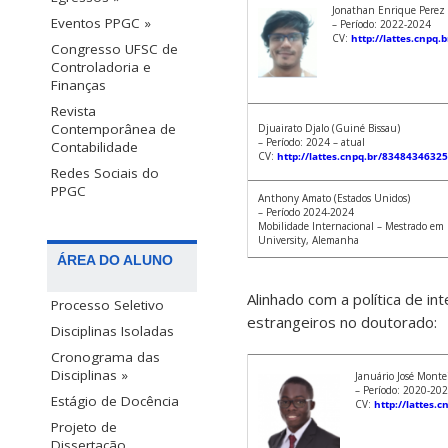
Jonathan Enrique Perez 
Eventos PPGC »
– Período: 2022-2024
CV:
http://lattes.cnpq
Congresso UFSC de
Controladoria e
Finanças
Revista
Contemporânea de
Djuairato Djalo (Guiné Bissau)
– Período: 2024 – atual
Contabilidade
CV:
http://lattes.cnpq.br/8348434632
Redes Sociais do
PPGC
Anthony Amato (Estados Unidos)
– Período 2024-2024
Mobilidade Internacional – Mestrado em 
University, Alemanha
ÁREA DO ALUNO
Alinhado com a política de 
Processo Seletivo
estrangeiros no doutorado:
Disciplinas Isoladas
Cronograma das
Disciplinas »
Januário José Montei
– Período: 2020-20
Estágio de Docência
CV:
http://lattes
Projeto de
Dissertação