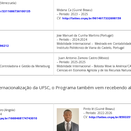
(Venezuela)
Midana Ca (Guiné Bissau)
.br/3311686736100135
– Período: 2023 – 2025
CV:
http://lattes.cnpq.br/9614617332698159
Jose Manuel da Cunha Martins (Portugal)
– Período – 2024-2024
Mobilidade Internacional –
Mestrado em Contabilidade
596212
Instituto Politécnico de Viana do Castelo, Portugal
Juan Antonio Zamora Castro (México)
– Período: 2025-2025
Controladoria e Gestão da Merseburg
Mobilidade Internacional – Bolsista Move la América/
Ciencias en Economía Agrícola y de los Recursos Natura
internacionalização da UFSC, o Programa também vem recebendo a
Pinto Ié (Guiné Bissau)
ro (Angola)
– Período: 2022-2026
24
CV:
http://lattes.cnpq.br/85933
.cnpq.br/1668468174743010