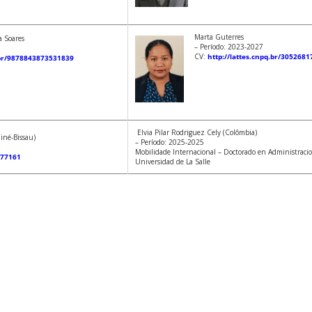
Marta Guterres
a Soares
– Período: 2023-2027
CV:
http://lattes.cnpq.br/305268
q.br/9878843873531839
Elvia Pilar Rodriguez Cely (Colômbia)
uiné-Bissau)
– Período: 2025-2025
Mobilidade Internacional – Doctorado en Administraci
577161
Universidad de La Salle