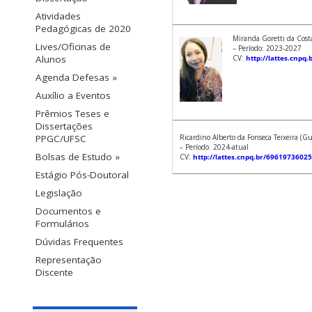
Atividades
Pedagógicas de 2020
Miranda Goretti da Cost
Lives/Oficinas de
– Período: 2023-2027
Alunos
CV:
http://lattes.cnp
Agenda Defesas »
Auxílio a Eventos
Prêmios Teses e
Dissertações
PPGC/UFSC
Ricardino Alberto da Fonseca Teixeira (G
– Período: 2024-atual
Bolsas de Estudo »
CV:
http://lattes.cnpq.br/6961973602
Estágio Pós-Doutoral
Legislação
Documentos e
Formulários
Dúvidas Frequentes
Representação
Discente