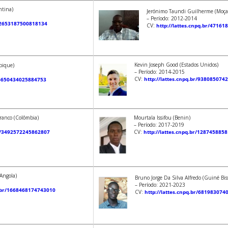
ntina)
Jerónimo Taundi Guilherme (Moç
– Período: 2012-2014
r/2653187500818134
CV:
http://lattes.cnpq.br/4716
Kevin Joseph Good (Estados Unidos)
bique)
– Período: 2014-2015
CV:
http://lattes.cnpq.br/938085074
r/4650434025884753
ranco (Colômbia)
Mourtala Issifou (Benin)
– Período: 2017-2019
br/3492572245862807
CV:
http://lattes.cnpq.br/128745885
(Angola)
Bruno Jorge Da Silva Alfredo (Guiné Bis
– Período: 2021-2023
q.br/1668468174743010
CV:
http://lattes.cnpq.br/681983074