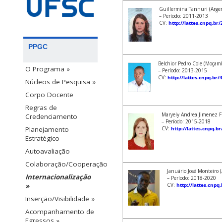
Guillermina Tannuri (Arge
– Período: 2011-2013
CV:
http://lattes.cnpq.b
PPGC
Belchior Pedro Cole (Moçam
O Programa »
– Período: 2013-2015
CV:
http://lattes.cnpq.b
Núcleos de Pesquisa »
Corpo Docente
Regras de
Maryely Andrea Jimenez F
Credenciamento
– Período: 2015-2018
Planejamento
CV:
http://lattes.cnpq.
Estratégico
Autoavaliação
Colaboração/Cooperação
Januário José Monteiro 
Internacionalização
– Período: 2018-2020
»
CV:
http://lattes.cnp
Inserção/Visibilidade »
Acompanhamento de
Egressos »