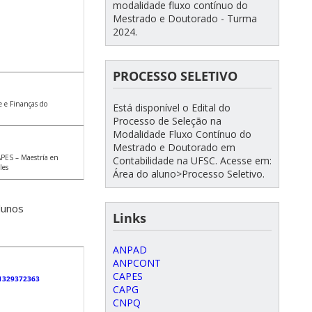
modalidade fluxo contínuo do
Mestrado e Doutorado - Turma
2024.
PROCESSO SELETIVO
 e Finanças do
Está disponível o Edital do
Processo de Seleção na
Modalidade Fluxo Contínuo do
Mestrado e Doutorado em
CAPES –
Maestría en
Contabilidade na UFSC. Acesse em:
les
Área do aluno>Processo Seletivo.
lunos
Links
ANPAD
ANPCONT
CAPES
51329372363
CAPG
CNPQ