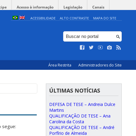
cipe
Acesso à informação
Legislação
Canais
ACESSIBILIDADE
ALTO CONTRASTE
MAPA DO SITE
Área Restrita
Administradores do Site
ÚLTIMAS NOTÍCIAS
DEFESA DE TESE – Andreia Dulce
Martins
QUALIFICAÇÃO DE TESE – Ana
Carolina da Costa
o segue:
QUALIFICAÇÃO DE TESE – André
Porfírio de Almeida