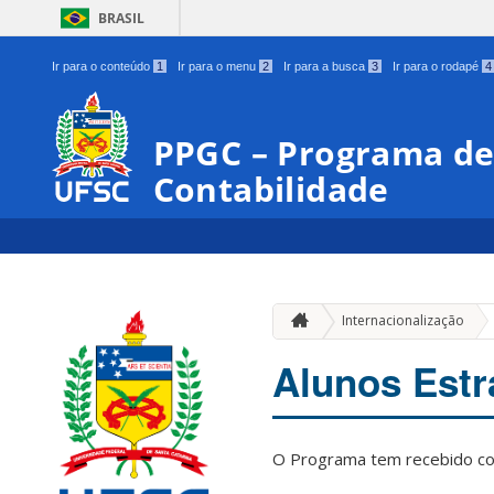
BRASIL
Ir para o conteúdo
1
Ir para o menu
2
Ir para a busca
3
Ir para o rodapé
4
PPGC – Programa d
Contabilidade
Internacionalização
Alunos Estr
O Programa tem recebido co