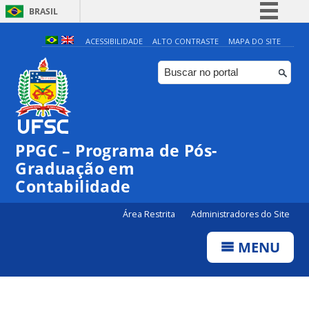
BRASIL
Simplifique!
ACESSIBILIDADE
ALTO CONTRASTE
MAPA DO SITE
Comunica BR
Participe
Acesso à informação
Legislação
PPGC – Programa de Pós-
Canais
Graduação em
Contabilidade
Área Restrita
Administradores do Site
MENU