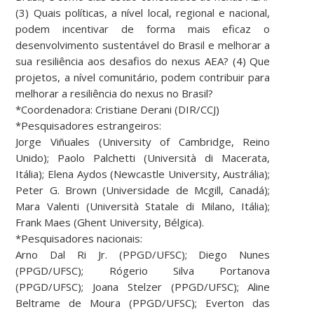
(3) Quais políticas, a nível local, regional e nacional,
podem incentivar de forma mais eficaz o
desenvolvimento sustentável do Brasil e melhorar a
sua resiliência aos desafios do nexus AEA? (4) Que
projetos, a nível comunitário, podem contribuir para
melhorar a resiliência do nexus no Brasil?
*Coordenadora: Cristiane Derani (DIR/CCJ)
*Pesquisadores estrangeiros:
Jorge Viñuales (University of Cambridge, Reino
Unido); Paolo Palchetti (Università di Macerata,
Itália); Elena Aydos (Newcastle University, Austrália);
Peter G. Brown (Universidade de Mcgill, Canadá);
Mara Valenti (Università Statale di Milano, Itália);
Frank Maes (Ghent University, Bélgica).
*Pesquisadores nacionais:
Arno Dal Ri Jr. (PPGD/UFSC); Diego Nunes
(PPGD/UFSC); Rógerio Silva Portanova
(PPGD/UFSC); Joana Stelzer (PPGD/UFSC); Aline
Beltrame de Moura (PPGD/UFSC); Everton das