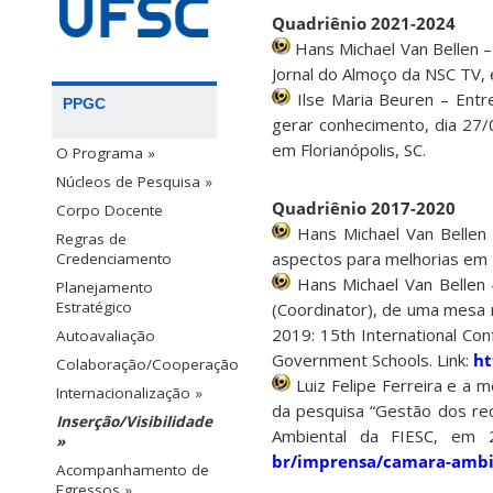
Quadriênio 2021-2024
Hans Michael Van Bellen –
Jornal do Almoço da NSC TV, e
Ilse Maria Beuren – Entr
PPGC
gerar conhecimento, dia 27/
em Florianópolis, SC.
O Programa »
Núcleos de Pesquisa »
Quadriênio 2017-2020
Corpo Docente
Hans Michael Van Bellen 
Regras de
aspectos para melhorias em F
Credenciamento
Hans Michael Van Bellen –
Planejamento
Estratégico
(Coordinator), de uma mesa
2019: 15th International C
Autoavaliação
Government Schools. Link:
ht
Colaboração/Cooperação
Luiz Felipe Ferreira e a
Internacionalização »
da pesquisa “Gestão dos rec
Inserção/Visibilidade
Ambiental da FIESC, em 2
»
br/imprensa/camara-ambien
Acompanhamento de
Egressos »