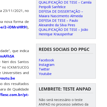
QUALIFICAÇÃO DE TESE – Camila
Peripolli Sanfelice
dia 23/11/2021, no
DEFESA DE DISSERTAÇÃO –
Maiara Nascimento Almeida
DEFESA DE TESE – Paulo
Uma nova forma de
Alexandre da Silva Pires
be/2-iOMrsHR9I
),
QUALIFICAÇÃO DE TESE – João
Henrique Krauspenhar
REDES SOCIAIS DO PPGC
dade”, que indica
3mAFhSA
Facebook
e Neri dos Santos
Instagram
mo” no ICKM/SUCEG
Twitter
 Universities and
Youtube
youtu.be
ão dos resultados
LEMBRETE: TESTE ANPAD
mara de Qualidade
/fiesc.com.br/pt-
Não será necessário o teste
ANPAD no processo seletivo da