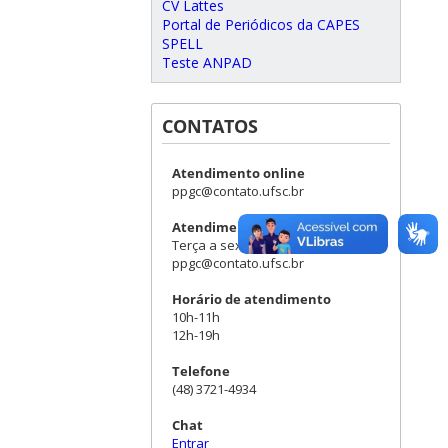
CV Lattes
Portal de Periódicos da CAPES
SPELL
Teste ANPAD
CONTATOS
Atendimento online
ppgc@contato.ufsc.br
Atendimento presencial
Terça a sexta (sob agendamento)
ppgc@contato.ufsc.br
Horário de atendimento
10h-11h
12h-19h
Telefone
(48) 3721-4934
Chat
Entrar