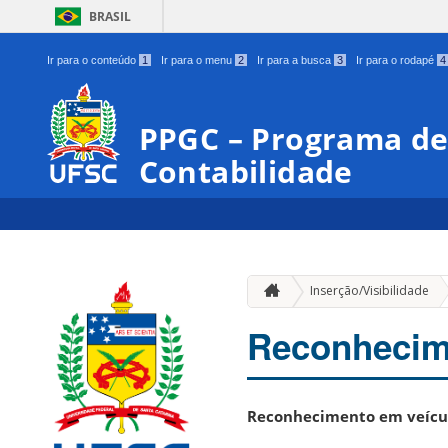
BRASIL
Ir para o conteúdo
1
Ir para o menu
2
Ir para a busca
3
Ir para o rodapé
4
PPGC – Programa d
Contabilidade
Inserção/Visibilidade
Reconhecime
Reconhecimento em veícul