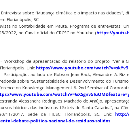
 Entrevista sobre “Mudança climática e o impacto nas cidades”, 
m Florianópolis, SC.
evista no Contabilidade em Pauta, Programa de entrevistas: 
05/2022, no Canal oficial do CRCSC no Youtube (
https://youtu.
– Workshop de apresentação do relatório do projeto “Ver a Ci
lorianópolis. Link:
https://www.youtube.com/watch?v=skYv
 Participação, ao lado de Robson Jean Back, Alexandre A. Biz 
 redonda sobre “Sustentabilidade e Desenvolvimento do Turis
onference on Knowledge Management & 2nd Seminar of Corporate
tps://www.youtube.com/watch?v=GXSgnv5IuOM&feature=
 mestranda Alessandra Rodrigues Machado de Araújo, apresentaç
ursos hídricos das indústrias têxteis de Santa Catarina”, na Câ
0/11/2017, Sede da FIESC, Florianópolis, SC. Link:
http:/
tal-debate-politica-nacional-de-residuos-solidos