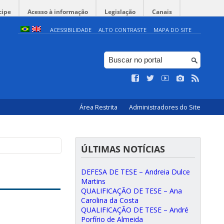
cipe
Acesso à informação
Legislação
Canais
ACESSIBILIDADE
ALTO CONTRASTE
MAPA DO SITE
Área Restrita
Administradores do Site
ÚLTIMAS NOTÍCIAS
DEFESA DE TESE – Andreia Dulce
Martins
QUALIFICAÇÃO DE TESE – Ana
Carolina da Costa
QUALIFICAÇÃO DE TESE – André
Porfírio de Almeida