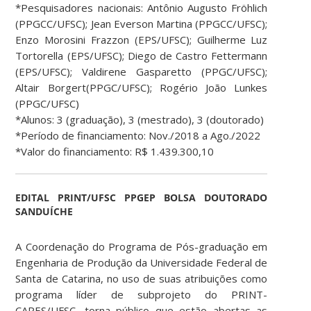
*Pesquisadores nacionais: Antônio Augusto Fröhlich
(PPGCC/UFSC); Jean Everson Martina (PPGCC/UFSC);
Enzo Morosini Frazzon (EPS/UFSC); Guilherme Luz
Tortorella (EPS/UFSC); Diego de Castro Fettermann
(EPS/UFSC); Valdirene Gasparetto (PPGC/UFSC);
Altair Borgert(PPGC/UFSC); Rogério João Lunkes
(PPGC/UFSC)
*Alunos: 3 (graduação), 3 (mestrado), 3 (doutorado)
*Período de financiamento: Nov./2018 a Ago./2022
*Valor do financiamento: R$ 1.439.300,10
EDITAL PRINT/UFSC PPGEP BOLSA DOUTORADO
SANDUÍCHE
A Coordenação do Programa de Pós-graduação em
Engenharia de Produção da Universidade Federal de
Santa de Catarina, no uso de suas atribuições como
programa líder de subprojeto do PRINT-
CAPES/UFSC, torna público que estão abertas as