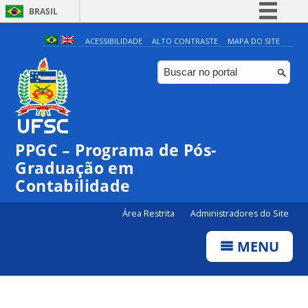
BRASIL
Simplifique!
ACESSIBILIDADE
ALTO CONTRASTE
MAPA DO SITE
Comunica BR
Participe
Acesso à informação
Legislação
PPGC – Programa de Pós-
Canais
Graduação em
Contabilidade
Área Restrita
Administradores do Site
MENU