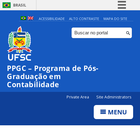
BRASIL
Simplifique!
ACESSIBILIDADE
ALTO CONTRASTE
MAPA DO SITE
Comunica BR
Participe
Acesso à informação
Legislação
PPGC – Programa de Pós-
Canais
Graduação em
Contabilidade
Private Area
Site Administrators
MENU