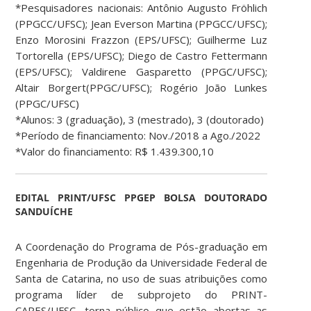
*Pesquisadores nacionais: Antônio Augusto Fröhlich
(PPGCC/UFSC); Jean Everson Martina (PPGCC/UFSC);
Enzo Morosini Frazzon (EPS/UFSC); Guilherme Luz
Tortorella (EPS/UFSC); Diego de Castro Fettermann
(EPS/UFSC); Valdirene Gasparetto (PPGC/UFSC);
Altair Borgert(PPGC/UFSC); Rogério João Lunkes
(PPGC/UFSC)
*Alunos: 3 (graduação), 3 (mestrado), 3 (doutorado)
*Período de financiamento: Nov./2018 a Ago./2022
*Valor do financiamento: R$ 1.439.300,10
EDITAL PRINT/UFSC PPGEP BOLSA DOUTORADO
SANDUÍCHE
A Coordenação do Programa de Pós-graduação em
Engenharia de Produção da Universidade Federal de
Santa de Catarina, no uso de suas atribuições como
programa líder de subprojeto do PRINT-
CAPES/UFSC, torna público que estão abertas as