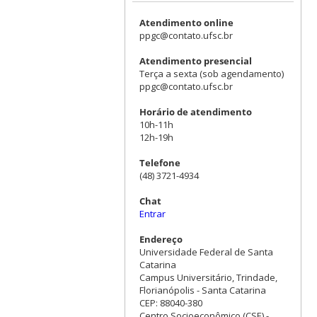
Atendimento online
ppgc@contato.ufsc.br
Atendimento presencial
Terça a sexta (sob agendamento)
ppgc@contato.ufsc.br
Horário de atendimento
10h-11h
12h-19h
Telefone
(48) 3721-4934
Chat
Entrar
Endereço
Universidade Federal de Santa
Catarina
Campus Universitário, Trindade,
Florianópolis - Santa Catarina
CEP: 88040-380
Centro Socioeconômico (CSE) -