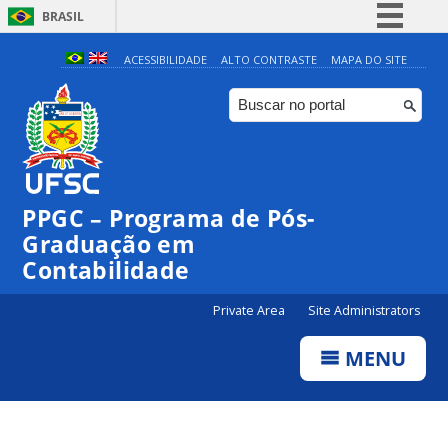
BRASIL
Simplifique!
ACESSIBILIDADE
ALTO CONTRASTE
MAPA DO SITE
Comunica BR
Participe
Acesso à informação
Legislação
PPGC – Programa de Pós-
Canais
Graduação em
Contabilidade
Private Area
Site Administrators
MENU