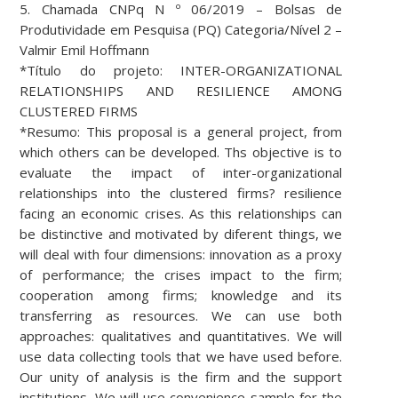
5. Chamada CNPq N º 06/2019 – Bolsas de
Produtividade em Pesquisa (PQ) Categoria/Nível 2 –
Valmir Emil Hoffmann
*Título do projeto: INTER-ORGANIZATIONAL
RELATIONSHIPS AND RESILIENCE AMONG
CLUSTERED FIRMS
*Resumo: This proposal is a general project, from
which others can be developed. Ths objective is to
evaluate the impact of inter-organizational
relationships into the clustered firms? resilience
facing an economic crises. As this relationships can
be distinctive and motivated by diferent things, we
will deal with four dimensions: innovation as a proxy
of performance; the crises impact to the firm;
cooperation among firms; knowledge and its
transferring as resources. We can use both
approaches: qualitatives and quantitatives. We will
use data collecting tools that we have used before.
Our unity of analysis is the firm and the support
institutions. We will use convenience sample for the