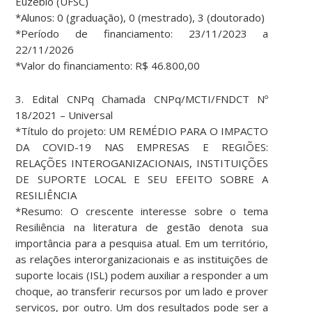
Euzébio (UFSC)
*Alunos: 0 (graduação), 0 (mestrado), 3 (doutorado)
*Período de financiamento: 23/11/2023 a
22/11/2026
*Valor do financiamento: R$ 46.800,00
3. Edital CNPq Chamada CNPq/MCTI/FNDCT Nº
18/2021 – Universal
*Título do projeto: UM REMÉDIO PARA O IMPACTO
DA COVID-19 NAS EMPRESAS E REGIÕES:
RELAÇÕES INTEROGANIZACIONAIS, INSTITUIÇÕES
DE SUPORTE LOCAL E SEU EFEITO SOBRE A
RESILIÊNCIA
*Resumo: O crescente interesse sobre o tema
Resiliência na literatura de gestão denota sua
importância para a pesquisa atual. Em um território,
as relações interorganizacionais e as instituições de
suporte locais (ISL) podem auxiliar a responder a um
choque, ao transferir recursos por um lado e prover
serviços, por outro. Um dos resultados pode ser a