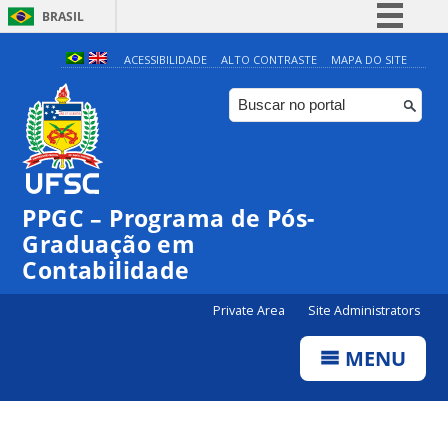
BRASIL
Simplifique!
ACESSIBILIDADE
ALTO CONTRASTE
MAPA DO SITE
Comunica BR
Participe
Acesso à informação
Legislação
PPGC – Programa de Pós-
Canais
Graduação em
Contabilidade
Private Area
Site Administrators
MENU