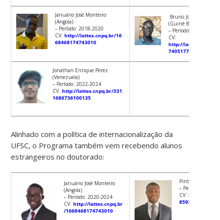
Januário José Monteiro
Bruno Jorge Da Silva 
(Angola)
(Guiné Bissau)
– Período: 2018-2020
– Período: 2021-2023
CV:
http://lattes.cnpq.br/16
CV:
68468174743010
http://lattes.cnpq.b
740517795
Jonathan Enrique Perez
(Venezuela)
– Período: 2022-2024
CV:
http://lattes.cnpq.br/331
1686736100135
Alinhado com a política de internacionalização da
UFSC, o Programa também vem recebendo alunos
estrangeiros no doutorado:
Pinto Ié (Guiné B
Januário José Monteiro
– Período: 2022-
(Angola)
CV:
http://lattes
– Período: 2020-2024
8593351329372
CV:
http://lattes.cnpq.br
/1668468174743010