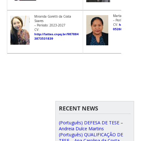
Marta Guterres
Miranda Goretti da Costa
– Período: 2023-2
Soares
CV:
http://lattes.
– Período: 2023-2027
05268172228536
CV:
http://lattes.cnpq.br/987884
3873531839
RECENT NEWS
(Português) DEFESA DE TESE –
Andreia Dulce Martins
(Português) QUALIFICAÇÃO DE
TESE – Ana Carolina da Costa