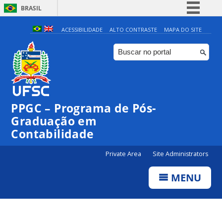
BRASIL
Simplifique!
ACESSIBILIDADE
ALTO CONTRASTE
MAPA DO SITE
Comunica BR
Participe
Acesso à informação
Legislação
PPGC – Programa de Pós-
Canais
Graduação em
Contabilidade
Private Area
Site Administrators
MENU