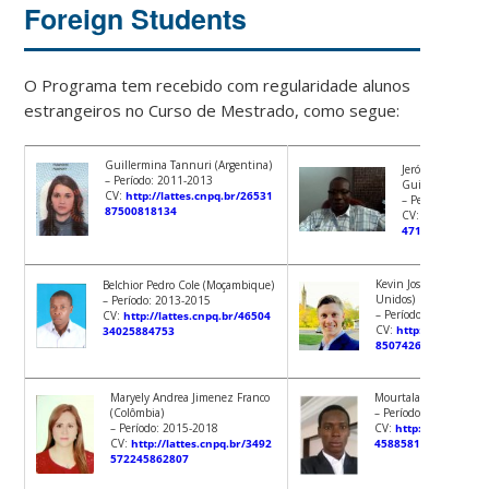
Foreign Students
O Programa tem recebido com regularidade alunos
estrangeiros no Curso de Mestrado, como segue:
Guillermina Tannuri (Argentina)
Jerónimo Taundi
– Período: 2011-2013
Guilherme (Moç
CV:
http://lattes.cnpq.br/26531
– Período: 2012-
87500818134
CV:
http://latte
4716181181038
Kevin Joseph Good (Es
Belchior Pedro Cole (Moçambique)
Unidos)
– Período: 2013-2015
– Período: 2014-2015
CV:
http://lattes.cnpq.br/46504
CV:
http://lattes.cnp
34025884753
850742631194
Maryely Andrea Jimenez Franco
Mourtala Issifou (Beni
(Colômbia)
– Período: 2017-2019
– Período: 2015-2018
CV:
http://lattes.cnp
CV:
http://lattes.cnpq.br/3492
458858152060
572245862807