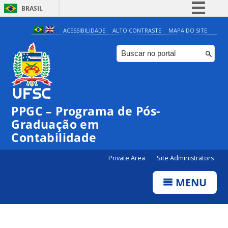
BRASIL
Simplifique!
ACESSIBILIDADE
ALTO CONTRASTE
MAPA DO SITE
Comunica BR
Participe
Acesso à informação
Legislação
PPGC – Programa de Pós-
Canais
Graduação em
Contabilidade
Private Area
Site Administrators
MENU