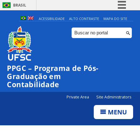
BRASIL
Simplifique!
ACESSIBILIDADE
ALTO CONTRASTE
MAPA DO SITE
Comunica BR
Participe
Acesso à informação
Legislação
PPGC – Programa de Pós-
Canais
Graduação em
Contabilidade
Private Area
Site Administrators
MENU