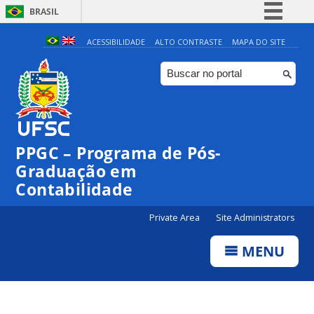
BRASIL
Simplifique!
ACESSIBILIDADE
ALTO CONTRASTE
MAPA DO SITE
Comunica BR
Participe
Acesso à informação
Legislação
PPGC – Programa de Pós-
Canais
Graduação em
Contabilidade
Private Area
Site Administrators
MENU