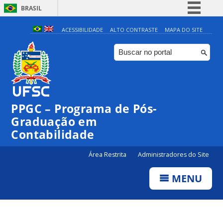
BRASIL
Simplifique!
ACESSIBILIDADE
ALTO CONTRASTE
MAPA DO SITE
Comunica BR
Participe
Acesso à informação
Legislação
PPGC – Programa de Pós-
Canais
Graduação em
Contabilidade
Área Restrita
Administradores do Site
MENU