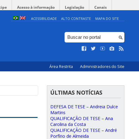
cipe
Acesso à informação
Legislação
Canais
ACESSIBILIDADE
ALTO CONTRASTE
MAPA DO SITE
Área Restrita
Administradores do Site
ÚLTIMAS NOTÍCIAS
DEFESA DE TESE – Andreia Dulce
Martins
QUALIFICAÇÃO DE TESE – Ana
Carolina da Costa
QUALIFICAÇÃO DE TESE – André
Porfírio de Almeida