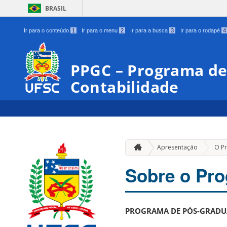
BRASIL
Ir para o conteúdo
1
Ir para o menu
2
Ir para a busca
3
Ir para o rodapé
4
PPGC – Programa d
Contabilidade
Apresentação
O P
Sobre o Pr
PROGRAMA DE PÓS-GRADUA