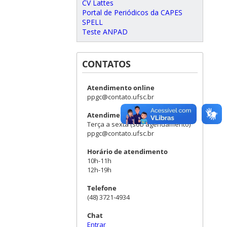
CV Lattes
Portal de Periódicos da CAPES
SPELL
Teste ANPAD
CONTATOS
Atendimento online
ppgc@contato.ufsc.br
Atendimento presencial
Terça a sexta (sob agendamento)
ppgc@contato.ufsc.br
Horário de atendimento
10h-11h
12h-19h
Telefone
(48) 3721-4934
Chat
Entrar