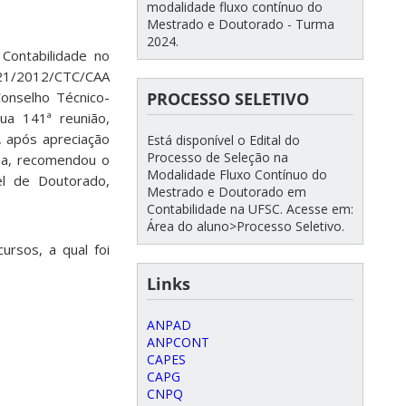
modalidade fluxo contínuo do
Mestrado e Doutorado - Turma
2024.
Contabilidade no
21/2012/CTC/CAA
PROCESSO SELETIVO
onselho Técnico-
ua 141ª reunião,
, após apreciação
Está disponível o Edital do
Processo de Seleção na
rna, recomendou o
Modalidade Fluxo Contínuo do
el de Doutorado,
Mestrado e Doutorado em
Contabilidade na UFSC. Acesse em:
Área do aluno>Processo Seletivo.
rsos, a qual foi
Links
ANPAD
ANPCONT
CAPES
CAPG
CNPQ