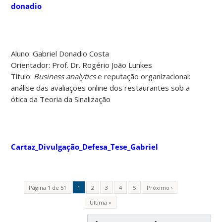
donadio
Aluno: Gabriel Donadio Costa
Orientador: Prof. Dr. Rogério João Lunkes
Título:
Business analytics
e reputação organizacional:
análise das avaliações online dos restaurantes sob a
ótica da Teoria da Sinalização
Cartaz_Divulgação_Defesa_Tese_Gabriel
Página 1 de 51
1
2
3
4
5
Próximo ›
Última »