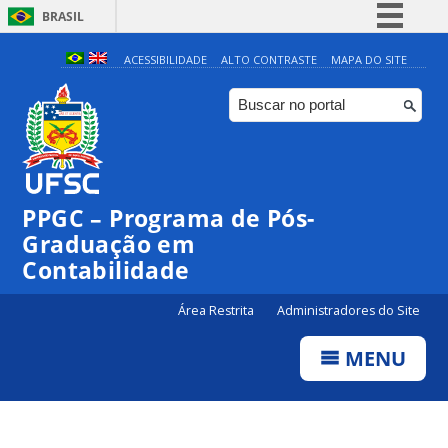
BRASIL
Simplifique!
ACESSIBILIDADE
ALTO CONTRASTE
MAPA DO SITE
Comunica BR
Participe
Acesso à informação
Legislação
PPGC – Programa de Pós-
Canais
Graduação em
Contabilidade
Área Restrita
Administradores do Site
MENU