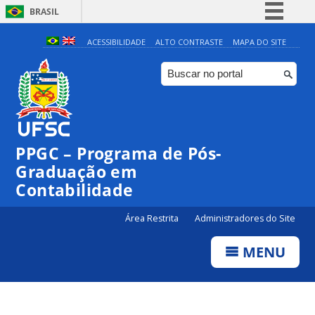
BRASIL
Simplifique!
ACESSIBILIDADE
ALTO CONTRASTE
MAPA DO SITE
Comunica BR
Participe
Acesso à informação
Legislação
PPGC – Programa de Pós-
Canais
Graduação em
Contabilidade
Área Restrita
Administradores do Site
MENU