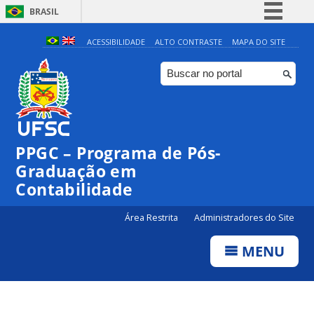
BRASIL
Simplifique!
ACESSIBILIDADE
ALTO CONTRASTE
MAPA DO SITE
Comunica BR
Participe
Acesso à informação
Legislação
PPGC – Programa de Pós-
Canais
Graduação em
Contabilidade
Área Restrita
Administradores do Site
MENU