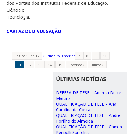
dos Portais dos Institutos Federais de Educação,
Ciência e
Tecnologia.
CARTAZ DE DIVULGAÇÃO
Página 11 de 17
« Primeiro
‹ Anterior
7
8
9
10
11
12
13
14
15
Próximo ›
Última »
ÚLTIMAS NOTÍCIAS
DEFESA DE TESE – Andreia Dulce
Martins
QUALIFICAÇÃO DE TESE – Ana
Carolina da Costa
QUALIFICAÇÃO DE TESE – André
Porfírio de Almeida
QUALIFICAÇÃO DE TESE – Camila
Peripolli Sanfelice