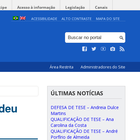
cipe
Acesso à informação
Legislação
Canais
ACESSIBILIDADE
ALTO CONTRASTE
MAPA DO SITE
Área Restrita
Administradores do Site
ÚLTIMAS NOTÍCIAS
deu
DEFESA DE TESE – Andreia Dulce
Martins
QUALIFICAÇÃO DE TESE – Ana
Carolina da Costa
QUALIFICAÇÃO DE TESE – André
Porfírio de Almeida