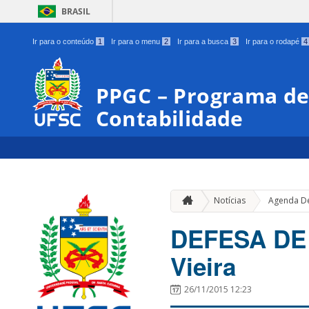
BRASIL
Ir para o conteúdo
1
Ir para o menu
2
Ir para a busca
3
Ir para o rodapé
4
PPGC – Programa d
Contabilidade
Notícias
Agenda D
DEFESA DE 
Vieira
26/11/2015 12:23