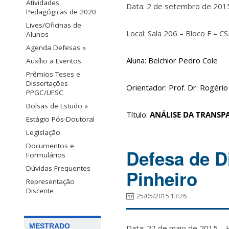
Atividades
Data: 2 de setembro de 2
Pedagógicas de 2020
Lives/Oficinas de
Local: Sala 206 – Bloco F – C
Alunos
Agenda Defesas »
Aluna: Belchior Pedro Cole
Auxílio a Eventos
Prêmios Teses e
Dissertações
Orientador: Prof. Dr. Rogéri
PPGC/UFSC
Bolsas de Estudo »
Título:
ANÁLISE DA TRANSPA
Estágio Pós-Doutoral
Legislação
Documentos e
Defesa de D
Formulários
Dúvidas Frequentes
Pinheiro
Representação
Discente
25/05/2015 13:26
MESTRADO
Data: 27 de maio de 2015 H