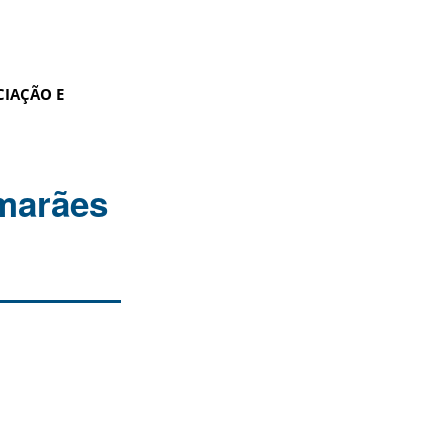
CIAÇÃO E
marães