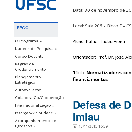
Data: 30 de novembro de 2
Local: Sala 206 – Bloco F – C
PPGC
O Programa »
Aluno: Rafael Tadeu Vieira
Núcleos de Pesquisa »
Corpo Docente
Orientador: Prof. Dr. José Al
Regras de
Credenciamento
Título:
Normatizadores contá
Planejamento
financiamentos
.
Estratégico
Autoavaliação
Colaboração/Cooperação
Defesa de D
Internacionalização »
Imlau
Inserção/Visibilidade »
Acompanhamento de
Egressos »
13/11/2015 16:39