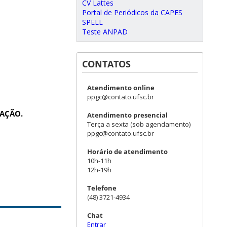
CV Lattes
Portal de Periódicos da CAPES
SPELL
Teste ANPAD
CONTATOS
Atendimento online
ppgc@contato.ufsc.br
LAÇÃO.
Atendimento presencial
Terça a sexta (sob agendamento)
ppgc@contato.ufsc.br
Horário de atendimento
10h-11h
12h-19h
Telefone
(48) 3721-4934
Chat
Entrar